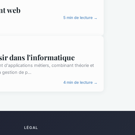
nt web
5 min de lecture →
sir dans l'informatique
 d'applications métiers, combinant théorie et
 gestion de p...
4 min de lecture →
LÉGAL