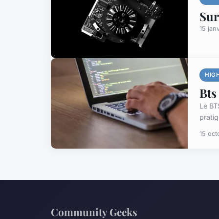
Sur
15 jan
HIG
Bts
Le BT
prati
15 oct
Community Geeks