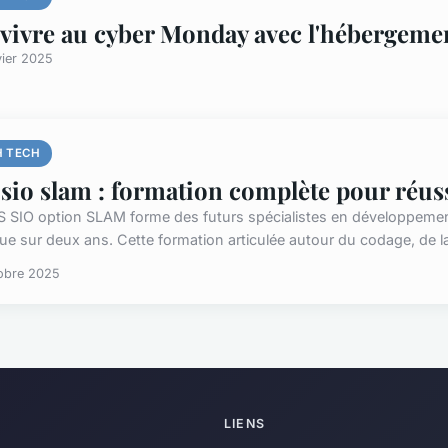
vivre au cyber Monday avec l'hébergeme
vier 2025
H TECH
 sio slam : formation complète pour réus
S SIO option SLAM forme des futurs spécialistes en développement
que sur deux ans. Cette formation articulée autour du codage, de la
obre 2025
LIENS