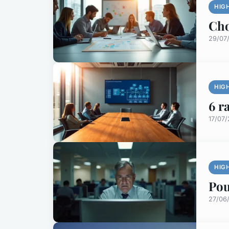
HIG
Cho
29/07
HIG
6 r
17/07/
HIG
Pou
27/06