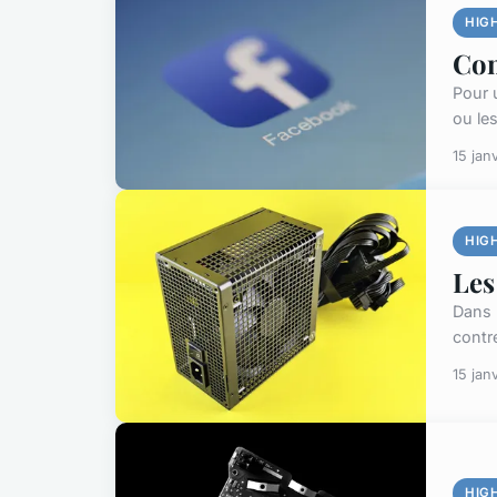
HIG
Com
Pour 
ou les
15 jan
HIG
Les
Dans 
contr
15 jan
HIG