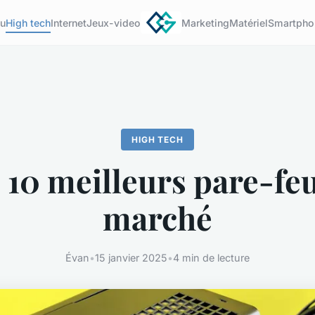
u
High tech
Internet
Jeux-video
Marketing
Matériel
Smartpho
HIGH TECH
 10 meilleurs pare-fe
marché
Évan
•
15 janvier 2025
•
4 min de lecture