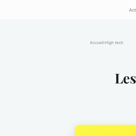
Act
Accueil
›
High tech
Les