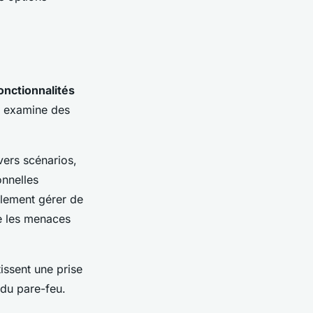
onctionnalités
t examine des
vers scénarios,
onnelles
ulement gérer de
re les menaces
tissent une prise
 du pare-feu.