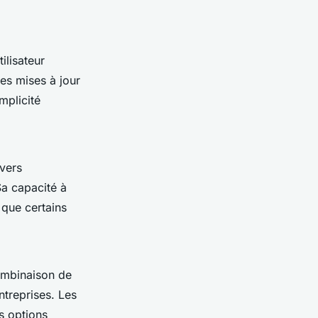
ilisateur
es mises à jour
mplicité
ivers
Sa capacité à
 que certains
combinaison de
entreprises. Les
es options