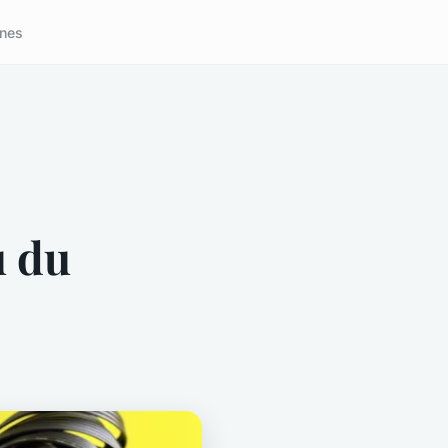
nes
u du