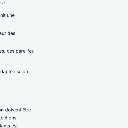
s :
nit une
 sur des
es, ces pare-feu
 adaptée selon
on
doivent être
tections
tants est