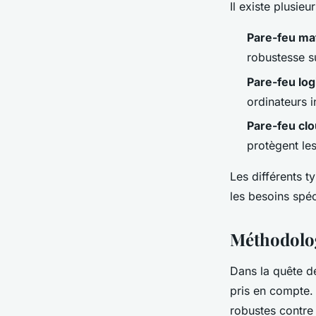
Il existe plusie
Pare-feu mat
robustesse s
Pare-feu logi
ordinateurs i
Pare-feu cl
protègent les
Les différents t
les besoins spéc
Méthodolog
Dans la quête de
pris en compte
robustes contr