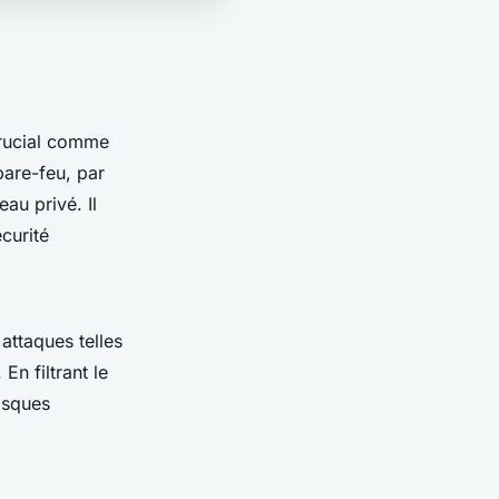
crucial comme
pare-feu, par
au privé. Il
écurité
attaques telles
En filtrant le
risques