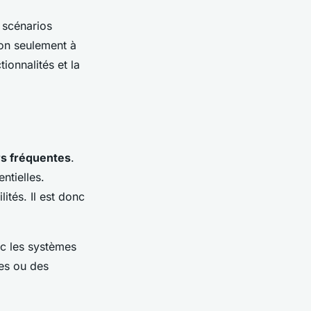
 scénarios
non seulement à
ionnalités et la
rs fréquentes
.
ntielles.
ités. Il est donc
c les systèmes
ces ou des