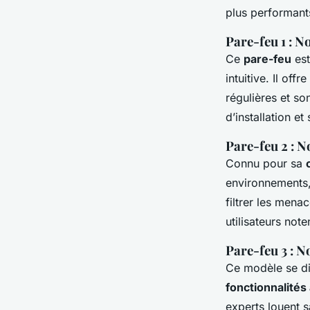
plus performant
Pare-feu 1 : 
Ce
pare-feu
est
intuitive. Il off
régulières et so
d’installation e
Pare-feu 2 : 
Connu pour sa
environnements,
filtrer les mena
utilisateurs not
Pare-feu 3 : 
Ce modèle se di
fonctionnalité
experts louent s