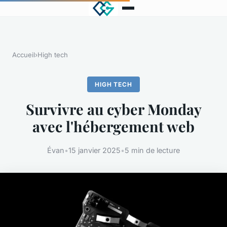
Accueil
›
High tech
HIGH TECH
Survivre au cyber Monday
avec l'hébergement web
Évan
•
15 janvier 2025
•
5 min de lecture