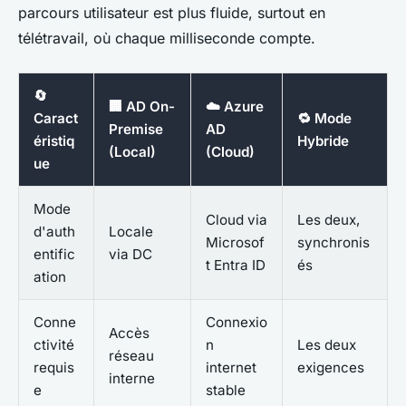
parcours utilisateur est plus fluide, surtout en
télétravail, où chaque milliseconde compte.
🔄
🏢 AD On-
☁️ Azure
Caract
🔁 Mode
Premise
AD
éristiq
Hybride
(Local)
(Cloud)
ue
Mode
Cloud via
Les deux,
d'auth
Locale
Microsof
synchronis
entific
via DC
t Entra ID
és
ation
Conne
Connexio
Accès
ctivité
n
Les deux
réseau
requis
internet
exigences
interne
e
stable